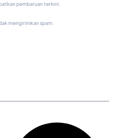
atkan pembaruan terkini.
idak mengirimkan spam.