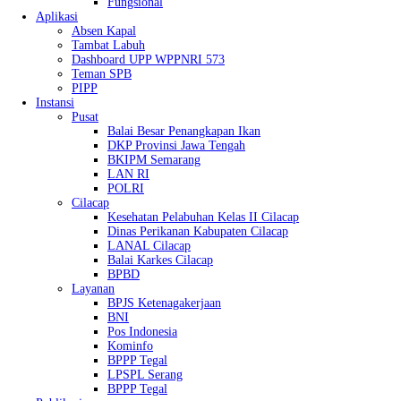
Fungsional
Aplikasi
Absen Kapal
Tambat Labuh
Dashboard UPP WPPNRI 573
Teman SPB
PIPP
Instansi
Pusat
Balai Besar Penangkapan Ikan
DKP Provinsi Jawa Tengah
BKIPM Semarang
LAN RI
POLRI
Cilacap
Kesehatan Pelabuhan Kelas II Cilacap
Dinas Perikanan Kabupaten Cilacap
LANAL Cilacap
Balai Karkes Cilacap
BPBD
Layanan
BPJS Ketenagakerjaan
BNI
Pos Indonesia
Kominfo
BPPP Tegal
LPSPL Serang
BPPP Tegal