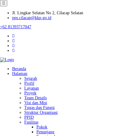
Jl. Lingkar Selatan No 2, Cilacap Selatan
pps.cilacap@kkp.go.id
+62 81393717047
Beranda
Halaman
Sejarah
Profil
Layanan
Proyek
Team Details
Visi dan Misi
Tugas dan Fungsi
Struktur Organisasi
PPID
Fasilitas
Pokok
Penunjang