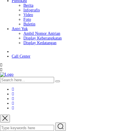
Publikasi
Berita
Infografis
Video
Foto
Buletin
Antri Yuk
Ambil Nomor Antrian
Display Keberangkatan
Display Kedatangan
Call Center