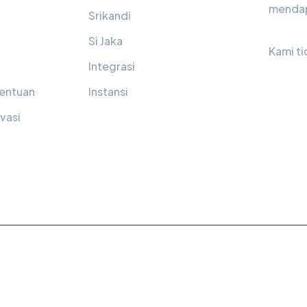
mendap
Srikandi
Si Jaka
Kami t
Integrasi
tentuan
Instansi
vasi