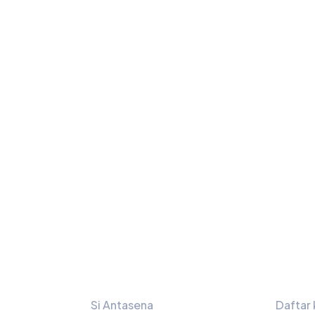
Tautan
Bulet
Si Antasena
Daftar 