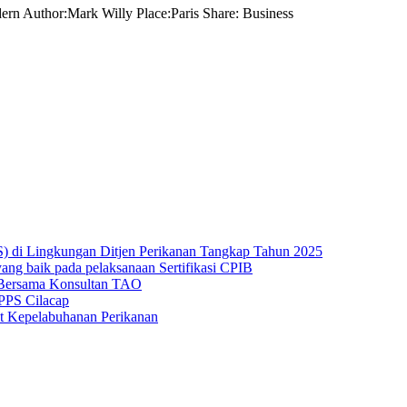
ern Author:Mark Willy Place:Paris Share: Business
PSS) di Lingkungan Ditjen Perikanan Tangkap Tahun 2025
yang baik pada pelaksanaan Sertifikasi CPIB
 Bersama Konsultan TAO
 PPS Cilacap
at Kepelabuhanan Perikanan