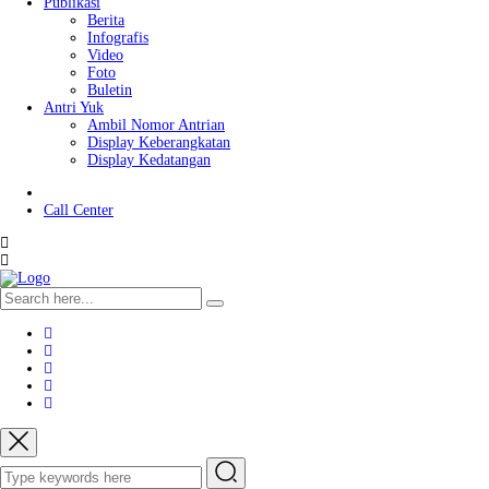
Publikasi
Berita
Infografis
Video
Foto
Buletin
Antri Yuk
Ambil Nomor Antrian
Display Keberangkatan
Display Kedatangan
Call Center