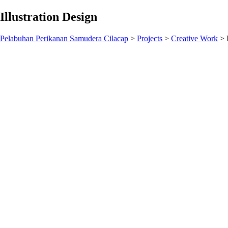
Illustration Design
Pelabuhan Perikanan Samudera Cilacap
>
Projects
>
Creative Work
>