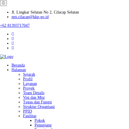
Jl. Lingkar Selatan No 2, Cilacap Selatan
pps.cilacap@kkp.go.id
+62 81393717047
Beranda
Halaman
Sejarah
Profil
Layanan
Proyek
Team Details
Visi dan Misi
Tugas dan Fungsi
Struktur Organisasi
PPID
Fasilitas
Pokok
Penunjang