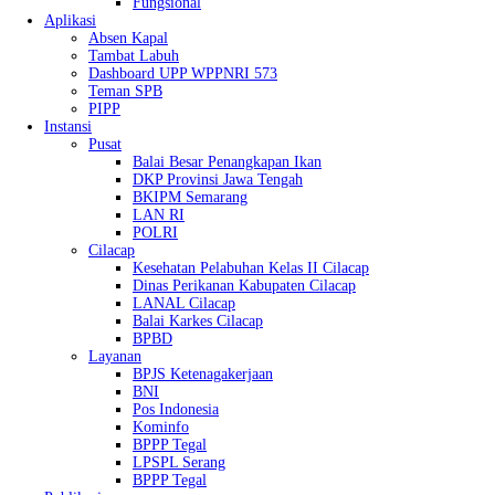
Fungsional
Aplikasi
Absen Kapal
Tambat Labuh
Dashboard UPP WPPNRI 573
Teman SPB
PIPP
Instansi
Pusat
Balai Besar Penangkapan Ikan
DKP Provinsi Jawa Tengah
BKIPM Semarang
LAN RI
POLRI
Cilacap
Kesehatan Pelabuhan Kelas II Cilacap
Dinas Perikanan Kabupaten Cilacap
LANAL Cilacap
Balai Karkes Cilacap
BPBD
Layanan
BPJS Ketenagakerjaan
BNI
Pos Indonesia
Kominfo
BPPP Tegal
LPSPL Serang
BPPP Tegal