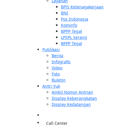
Layanan
BPJS Ketenagakerjaan
BNI
Pos Indonesia
Kominfo
BPPP Tegal
LPSPL Serang
BPPP Tegal
Publikasi
Berita
Infografis
Video
Foto
Buletin
Antri Yuk
Ambil Nomor Antrian
Display Keberangkatan
Display Kedatangan
Call Center