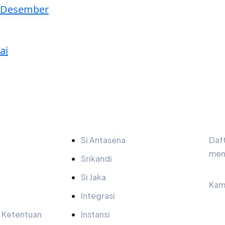
0 Desember
ai
Tautan
Bu
Si Antasena
Daft
men
Srikandi
Si Jaka
Kam
Integrasi
& Ketentuan
Instansi