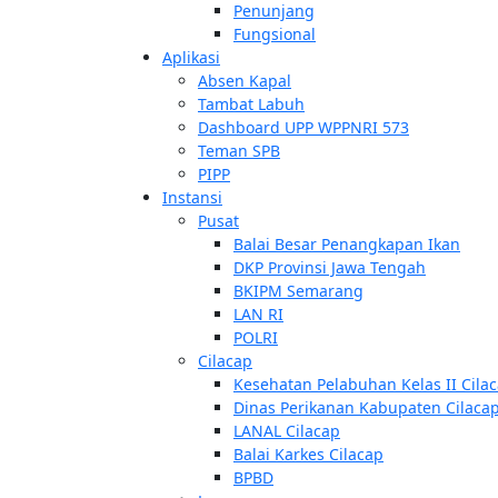
Penunjang
Fungsional
Aplikasi
Absen Kapal
Tambat Labuh
Dashboard UPP WPPNRI 573
Teman SPB
PIPP
Instansi
Pusat
Balai Besar Penangkapan Ikan
DKP Provinsi Jawa Tengah
BKIPM Semarang
LAN RI
POLRI
Cilacap
Kesehatan Pelabuhan Kelas II Cila
Dinas Perikanan Kabupaten Cilaca
LANAL Cilacap
Balai Karkes Cilacap
BPBD